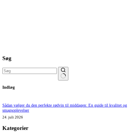
Søg
Ingen
Indlæg
resultater
Sådan vælger du den perfekte rødvin til middagen: En guide til kvalitet og
smagsoplevelser
24. juli 2026
Kategorier